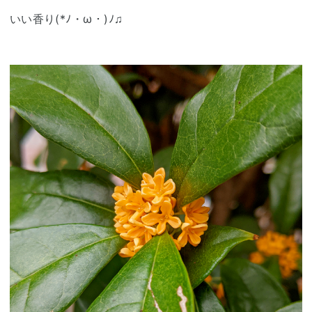
いい香り(⁠*⁠ﾉ⁠・⁠ω⁠・⁠)⁠ﾉ⁠♫