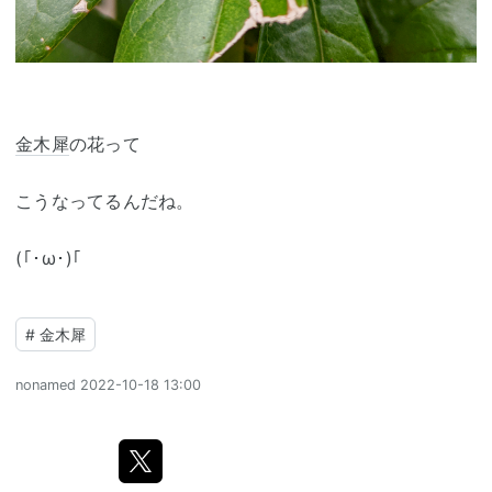
金木犀
の花って
こうなってるんだね。
(⁠｢⁠･⁠ω⁠･⁠)⁠｢
#
金木犀
nonamed
2022-10-18 13:00